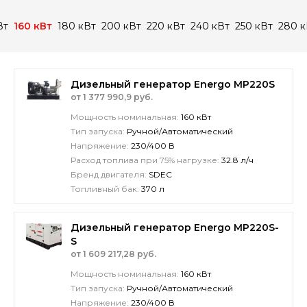
Вт
160 кВт
180 кВт
200 кВт
220 кВт
240 кВт
250 кВт
280 к
Дизельный генератор Energo MP220S
от 1 377 990,9 руб.
Мощность номинальная:
160 кВт
Тип запуска:
Ручной/Автоматический
Напряжение:
230/400 В
Расход топлива при 75% нагрузке:
32.8 л/ч
Бренд двигателя:
SDEC
Топливный бак:
370 л
Дизельный генератор Energo MP220S-
S
от 1 609 217,28 руб.
Мощность номинальная:
160 кВт
Тип запуска:
Ручной/Автоматический
Напряжение:
230/400 В