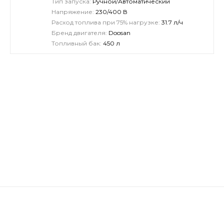
Тип запуска:
Ручной/Автоматический
Напряжение:
230/400 В
Расход топлива при 75% нагрузке:
31.7 л/ч
Бренд двигателя:
Doosan
Топливный бак:
450 л
8(499)444-13-61