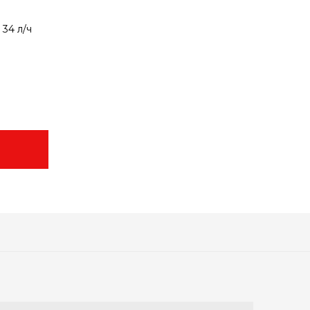
:
34 л/ч