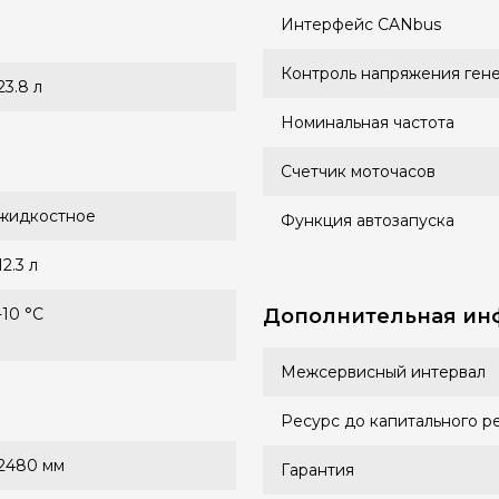
Интерфейс CANbus
Контроль напряжения ген
23.8 л
Номинальная частота
Счетчик моточасов
жидкостное
Функция автозапуска
12.3 л
-10 °С
Дополнительная ин
Межсервисный интервал
Ресурс до капитального р
2480 мм
Гарантия