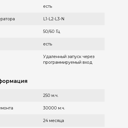
есть
ератора
L1-L2-L3-N
50/60 Гц
есть
Удаленный запуск через
программируемый вход
формация
250 м.ч.
емонта
30000 м.ч.
24 месяца