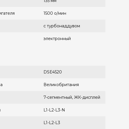
135 мм
игателя
1500 о/мин
с турбонаддувом
электронный
DSE4520
ра
Великобритания
7-сегментный, ЖК-дисплей
и
L1-L2-L3-N
L1-L2-L3