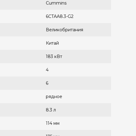
Cummins
6CTAA8.3-G2
Великобритания
Китай
183 кВт
4
6
рядное
8.3 л
114 мм