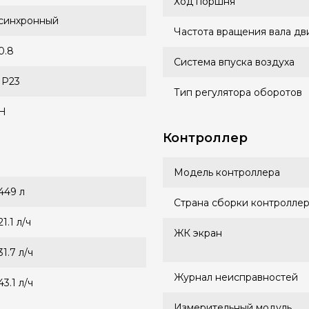
Ход поршня
синхронный
Частота вращения вала дв
0.8
Система впуска воздуха
IP23
Тип регулятора оборотов
H
Контроллер
Модель контроллера
449 л
Страна сборки контролле
21.1 л/ч
ЖК экран
31.7 л/ч
Журнал неисправностей
43.1 л/ч
Измерительный модуль