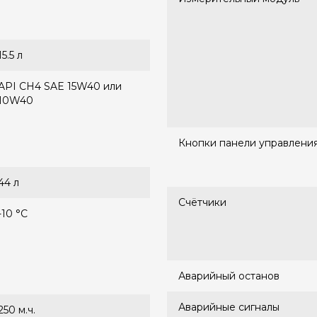
15.5 л
API CH4 SAE 15W40 или
10W40
Кнопки панели управлени
44 л
Счётчики
-10 °С
Аварийный останов
Аварийные сигналы
250 м.ч.