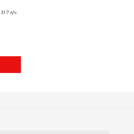
:
31.7 л/ч