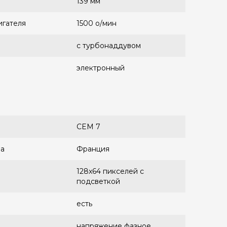
139 мм
игателя
1500 о/мин
с турбонаддувом
электронный
СEM 7
ра
Франция
128x64 пикселей с
подсветкой
есть
напряжение фазное,