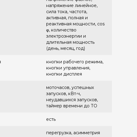
напряжение линейное,
сила тока, частота,
активная, полная и
реактивная мощности, cos
φ, количество
электроэнергии и
длительная мощность
(день, месяц, год)
я
кнопки рабочего режима,
кнопки управления,
кнопки дисплея
моточасов, успешных
запусков, кВт•ч,
неудавшихся запусков,
таймер времени до ТО
есть
перегрузка, асимметрия