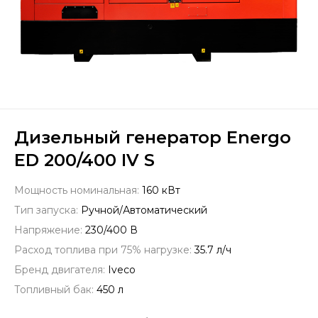
Дизельный генератор Energo
ED 200/400 IV S
Мощность номинальная:
160 кВт
Тип запуска:
Ручной/Автоматический
Напряжение:
230/400 В
Расход топлива при 75% нагрузке:
35.7 л/ч
Бренд двигателя:
Iveco
Топливный бак:
450 л