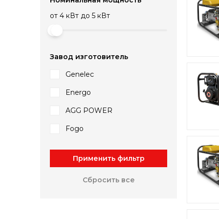
от
4 кВт
до
5 кВт
Завод изготовитель
Genelec
Energo
AGG POWER
Fogo
Применить фильтр
Сбросить все