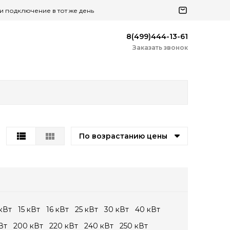
 и подключение в тот же день
8(499)444-13-61
Заказать звонок
По возрастанию цены
 кВт
15 кВт
16 кВт
25 кВт
30 кВт
40 кВт
Вт
200 кВт
220 кВт
240 кВт
250 кВт