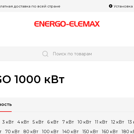
латная доставка по всей стране
Установка
Поиск по товарам
O 1000 кВт
ость
3 кВт
4 кВт
5 кВт
6 кВт
7 кВт
10 кВт
11 кВт
12 кВт
13
т
70 кВт
80 кВт
100 кВт
140 кВт
150 кВт
160 кВт
180 к