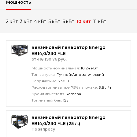
Мощность
2 кВт
3 кВт
4 кВт
5 кВт
6 кВт
10 кВт
11 кВт
Бензиновый генератор Energo
EB14,0/230 YLE
от 418 190,76 руб.
Мощность номинальная:
10.24 кВт
Тип запуска:
Ручной/Автоматический
Напряжение:
230 В
Расход топлива при 75% нагрузке:
3.8 л/ч
Бренд двигателя:
Yamaha
Топливный бак:
15 л
Бензиновый генератор Energo
EB14,0/230 YLE (25 л.)
По запросу