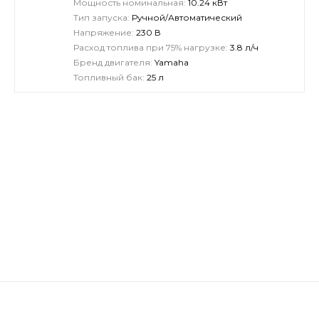
Мощность номинальная:
10.24 кВт
Тип запуска:
Ручной/Автоматический
Напряжение:
230 В
Расход топлива при 75% нагрузке:
3.8 л/ч
Бренд двигателя:
Yamaha
Топливный бак:
25 л
8(499)444-13-61