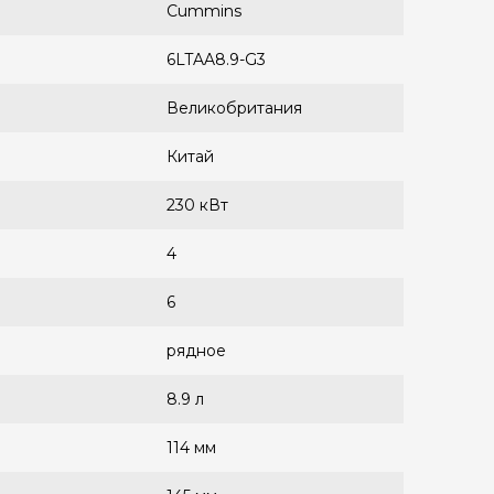
Cummins
6LTAA8.9-G3
Великобритания
Китай
230 кВт
4
6
рядное
8.9 л
114 мм