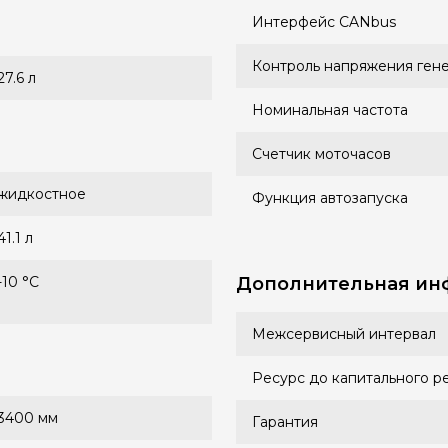
Интерфейс CANbus
Контроль напряжения ген
27.6 л
Номинальная частота
Счетчик моточасов
жидкостное
Функция автозапуска
41.1 л
-10 °С
Дополнительная ин
Межсервисный интервал
Ресурс до капитального р
3400 мм
Гарантия