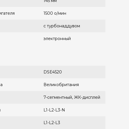
145 мм
игателя
1500 о/мин
с турбонаддувом
электронный
DSE4520
ра
Великобритания
7-сегментный, ЖК-дисплей
и
L1-L2-L3-N
L1-L2-L3