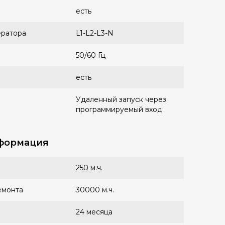
есть
ератора
L1-L2-L3-N
50/60 Гц
есть
Удаленный запуск через
программируемый вход
формация
250 м.ч.
емонта
30000 м.ч.
24 месяца