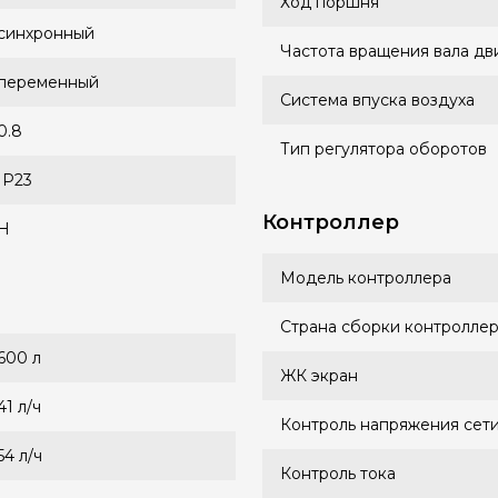
Ход поршня
синхронный
Частота вращения вала дв
переменный
Система впуска воздуха
0.8
Тип регулятора оборотов
IP23
Контроллер
H
Модель контроллера
Страна сборки контролле
600 л
ЖК экран
41 л/ч
Контроль напряжения сет
54 л/ч
Контроль тока