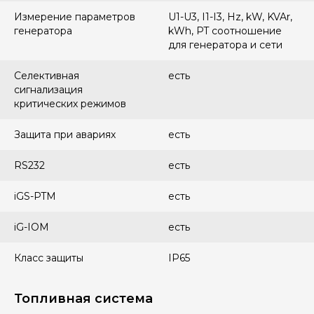
Измерение параметров
U1-U3, I1-I3, Hz, kW, KVAr,
генератора
kWh, PT соотношение
для генератора и сети
Селективная
есть
сигнализация
критических режимов
Защита при авариях
есть
RS232
есть
iGS-PTM
есть
iG-IOM
есть
Класс защиты
IP65
Топливная система