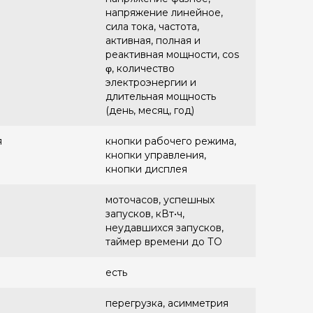
напряжение линейное,
сила тока, частота,
активная, полная и
реактивная мощности, cos
φ, количество
электроэнергии и
длительная мощность
(день, месяц, год)
я
кнопки рабочего режима,
кнопки управления,
кнопки дисплея
моточасов, успешных
запусков, кВт•ч,
неудавшихся запусков,
таймер времени до ТО
есть
перегрузка, асимметрия