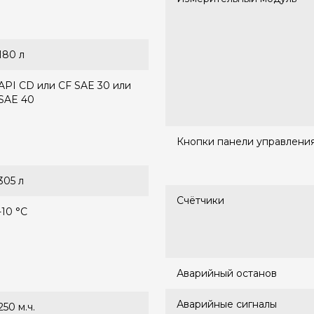
180 л
API CD или CF SAE 30 или
SAE 40
Кнопки панели управлени
305 л
Счётчики
-10 °С
Аварийный останов
Аварийные сигналы
250 м.ч.