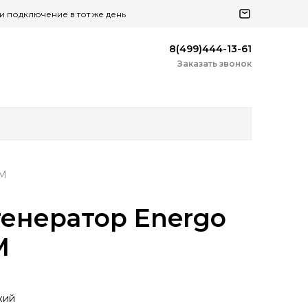
 и подключение в тот же день
8(499)444-13-61
Заказать звонок
 M
енератор Energo
M
кий