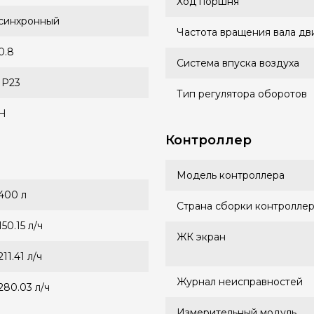
Ход поршня
синхронный
Частота вращения вала дв
0.8
Система впуска воздуха
IP23
Тип регулятора оборотов
H
Контроллер
Модель контроллера
400 л
Страна сборки контролле
150.15 л/ч
ЖК экран
211.41 л/ч
Журнал неисправностей
280.03 л/ч
Измерительный модуль