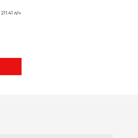
:
211.41 л/ч