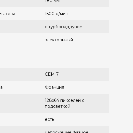
180 мм
игателя
1500 о/мин
с турбонаддувом
электронный
СEM 7
ра
Франция
128x64 пикселей с
подсветкой
есть
напряжение фазное,