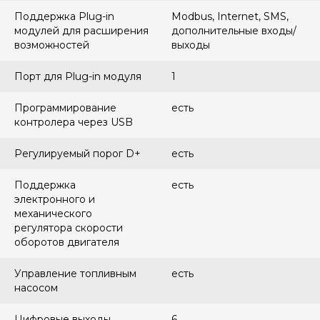
Поддержка Plug-in
Modbus, Internet, SMS,
модулей для расширения
дополнительные входы/
возможностей
выходы
Порт для Plug-in модуля
1
Программирование
есть
контролера через USB
Регулируемый порог D+
есть
Поддержка
есть
электронного и
механического
регулятора скорости
оборотов двигателя
Управление топливным
есть
насосом
Цифровые выходы
6