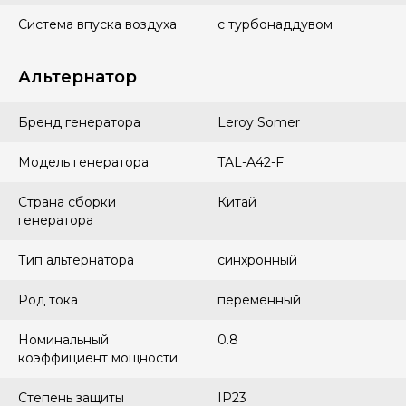
Система впуска воздуха
с турбонаддувом
Альтернатор
Бренд генератора
Leroy Somer
Модель генератора
TAL-A42-F
Страна сборки
Китай
генератора
Тип альтернатора
синхронный
Род тока
переменный
Номинальный
0.8
коэффициент мощности
Степень защиты
IP23