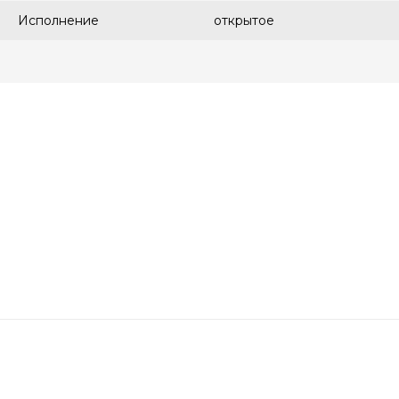
Исполнение
открытое
8(499)444-13-61