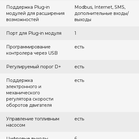
Поддержка Plug-in
Modbus, Internet, SMS,
модулей для расширения
дополнительные входы/
возможностей
выходы
Порт для Plug-in модуля
1
Программирование
есть
контролера через USB
Регулируемый порог D+
есть
Поддержка
есть
электронного и
механического
регулятора скорости
оборотов двигателя
Управление топливным
есть
насосом
Цифровые выходы
6